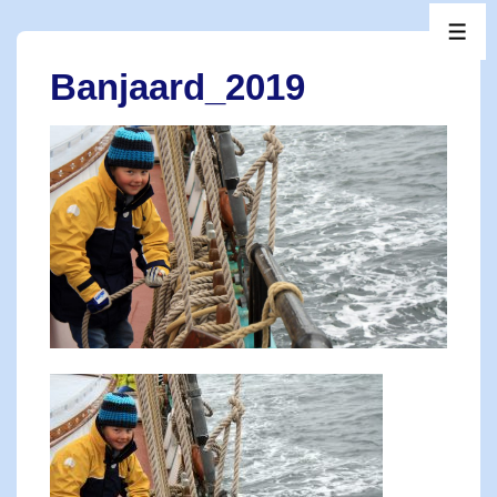
↓
ME
Zum
Inhalt
Banjaard_2019