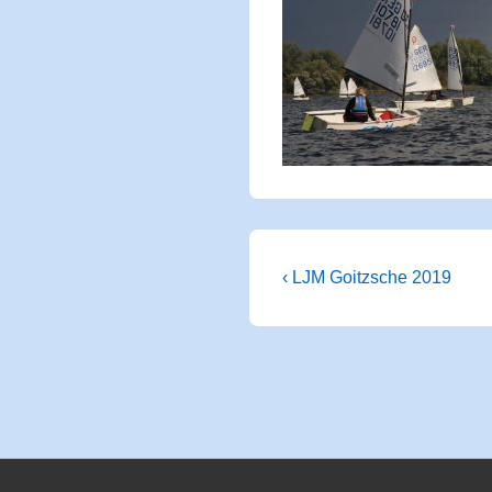
Beitragsnaviga
Vorheriger
‹ LJM Goitzsche 2019
Beitrag
ist