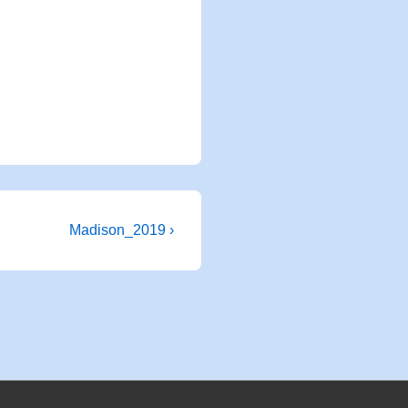
Nächster
Madison_2019 ›
Beitrag
ist