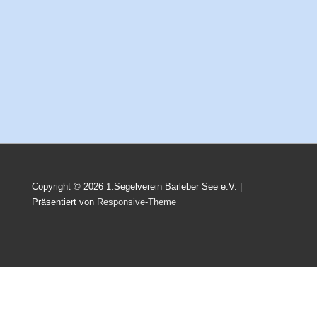
Copyright © 2026
1.Segelverein Barleber See e.V.
|
Präsentiert von
Responsive-Theme