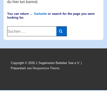
du hier tun kannst.
You can return
← Sartseite
or search for the page you were
looking for.
Suchen
nach:
Copyright © 2026
1.Segelverein Barleber See e.V.
|
Präsentiert von
Responsive-Theme